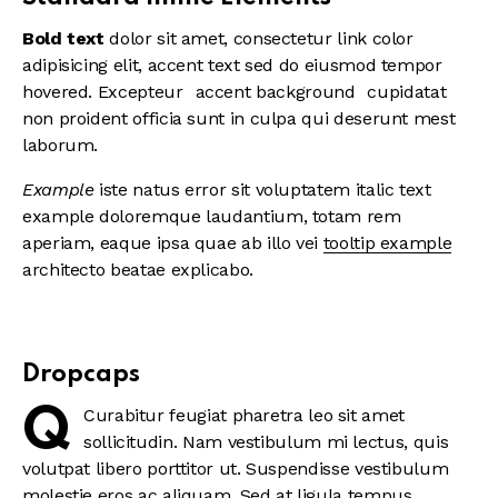
Bold text
dolor sit amet, consectetur
link color
adipisicing elit, accent text sed do eiusmod tempor
hovered. Excepteur
accent background
cupidatat
non proident officia sunt in culpa qui deserunt mest
laborum.
Example
iste natus error sit voluptatem italic text
example doloremque laudantium, totam rem
aperiam, eaque ipsa quae ab illo vei
tooltip example
architecto beatae explicabo.
Dropcaps
Q
Curabitur feugiat pharetra leo sit amet
sollicitudin. Nam vestibulum mi lectus, quis
volutpat libero porttitor ut. Suspendisse vestibulum
molestie eros ac aliquam. Sed at ligula tempus,